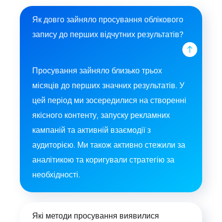
Як довго зайняло просування облікового
запису до перших відчутних результатів?
Просування зайняло близько трьох
місяців до перших значних результатів. У
цей період ми зосередилися на створенні
якісного контенту, запуску рекламних
кампаній та активній взаємодії з
аудиторією. Ми також активно стежили за
аналітикою та коригували стратегію за
необхідності.
Які методи просування виявилися