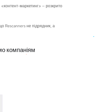
и «контент-маркетинг» — розкрито
 що Rescanners не підрядник, а
ємо компаніям