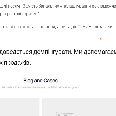
зділі послуг. Замість банальних «налаштування реклами» ч
та ростові стратегії.
 готові платити за зростання, а не за дії. Тому ми показали,
е доведеться демпінгувати. Ми допомага
х продажів.