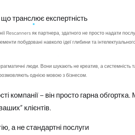
, що транслює експертність
ії Rescanners як партнера, здатного не просто надати посл
 елементи побудовані навколо ідеї глибини та інтелектуальног
рагматичні люди. Вони шукають не креатив, а системність т
т розмовляють однією мовою з бізнесом.
і компанії – він просто гарна обгортка. 
аших” клієнтів.
гію, а не стандартні послуги