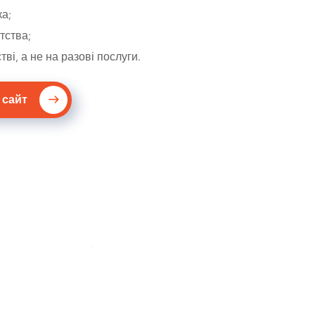
ка;
тства;
ві, а не на разові послуги.
 сайт