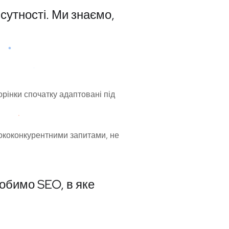
сутності. Ми знаємо,
орінки спочатку адаптовані під
сококонкурентними запитами, не
робимо SEO, в яке