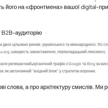
ть його на «фронтмена» вашої digital-при
у B2B-аудиторію
двох цільових ринків: українського та міжнародного. Усі ст
ma.org, швидкість завантаження, перекладацький лексикон).
ати релевантний органічний трафік з Google та Bing за ви
є як автономний “вхідний блок” у стратегію воронки.
і слова, а про архітектуру смислів. Ми 