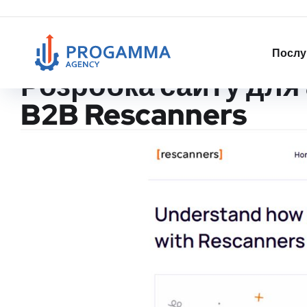
Послу
Розробка сайту для 
B2B Rescanners