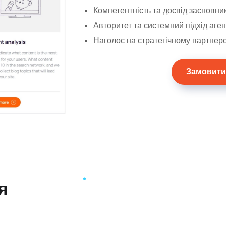
Компетентність та досвід засновни
Авторитет та системний підхід аген
Наголос на стратегічному партнерст
Замовити
я